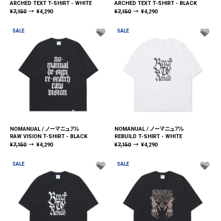
ARCHED TEXT T-SHIRT - WHITE
ARCHED TEXT T-SHIRT - BLACK
¥
7,150
→
¥
4,290
¥
7,150
→
¥
4,290
SALE
SALE
NOMANUAL / ノーマニュアル
NOMANUAL / ノーマニュアル
RAW VISION T-SHIRT - BLACK
REBUILD T-SHIRT - WHITE
¥
7,150
→
¥
4,290
¥
7,150
→
¥
4,290
SALE
SALE