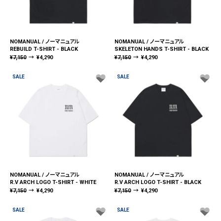
NOMANUAL / ノーマニュアル
NOMANUAL / ノーマニュアル
REBUILD T-SHIRT - BLACK
SKELETON HANDS T-SHIRT - BLACK
¥
7,150
→
¥
4,290
¥
7,150
→
¥
4,290
SALE
SALE
NOMANUAL / ノーマニュアル
NOMANUAL / ノーマニュアル
R.V ARCH LOGO T-SHIRT - WHITE
R.V ARCH LOGO T-SHIRT - BLACK
¥
7,150
→
¥
4,290
¥
7,150
→
¥
4,290
SALE
SALE