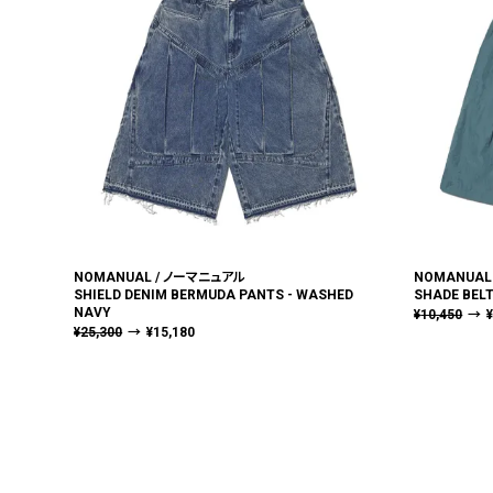
NOMANUAL / ノーマニュアル
NOMANUAL
SHIELD DENIM BERMUDA PANTS - WASHED
SHADE BELT
NAVY
¥
10,450
→
¥
25,300
→
¥
15,180