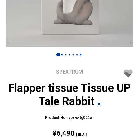
SPEXTRUM
Flapper tissue Tissue UP
Tale Rabbit
spx-s-tg004wr
¥
6,490
税込