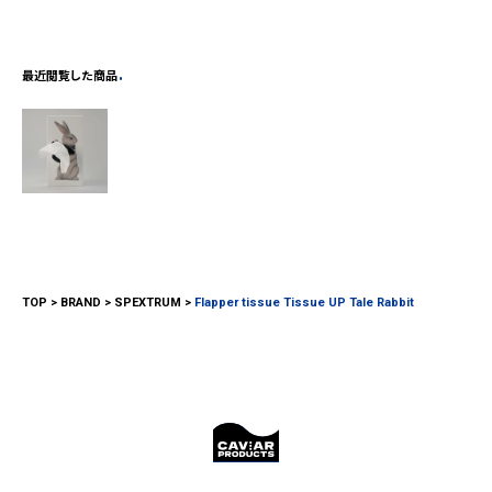
最近閲覧した商品
TOP
BRAND
SPEXTRUM
Flapper tissue Tissue UP Tale Rabbit