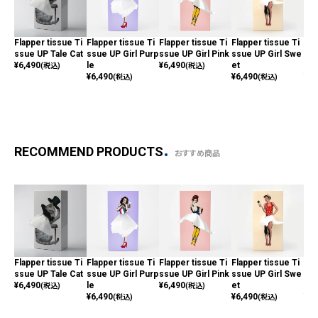
Flapper tissue Ti
Flapper tissue Ti
Flapper tissue Ti
Flapper tissue Ti
Fla
ssue UP Tale Cat
ssue UP Girl Purp
ssue UP Girl Pink
ssue UP Girl Swe
ssu
¥
6,490
le
¥
6,490
et
e A
(税込)
(税込)
¥
6,490
¥
6,490
¥
6,
(税込)
(税込)
RECOMMEND PRODUCTS
おすすめ商品
Flapper tissue Ti
Flapper tissue Ti
Flapper tissue Ti
Flapper tissue Ti
Fla
ssue UP Tale Cat
ssue UP Girl Purp
ssue UP Girl Pink
ssue UP Girl Swe
ssu
¥
6,490
le
¥
6,490
et
e A
(税込)
(税込)
¥
6,490
¥
6,490
¥
6,
(税込)
(税込)