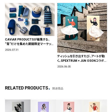
CAViAR PRODUCTSが編集する、
“青”だけを集めた期間限定マーケット
「BLUE MARKET」が横浜に。ブランド
2026.07.31
ではなく、"色"から出会う。
ティッシュを引き出すたび、アートが動
く。SPEXTRUM × JUN OSONコラボテ
ィッシュケース
2026.06.05
RELATED PRODUCTS
関連商品