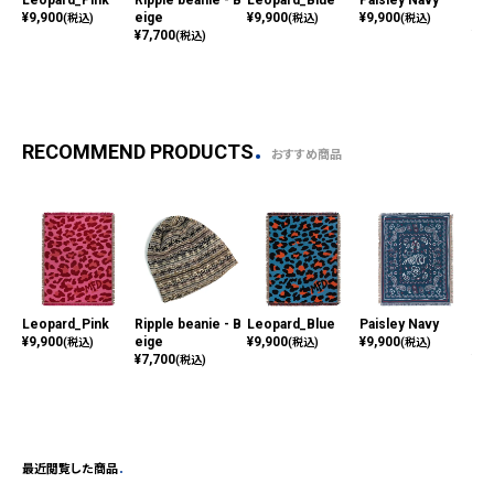
Leopard_Pink
Ripple beanie - B
Leopard_Blue
Paisley Navy
Fos
¥
9,900
eige
¥
9,900
¥
9,900
ow
(税込)
(税込)
(税込)
¥
7,700
¥
7,
(税込)
RECOMMEND PRODUCTS
おすすめ商品
Leopard_Pink
Ripple beanie - B
Leopard_Blue
Paisley Navy
Fos
¥
9,900
eige
¥
9,900
¥
9,900
ow
(税込)
(税込)
(税込)
¥
7,700
¥
7,
(税込)
最近閲覧した商品