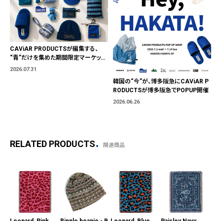
CAViAR PRODUCTSが編集する、
“青”だけを集めた期間限定マーケット
「BLUE MARKET」が横浜に。ブランド
2026.07.31
ではなく、"色"から出会う。
韓国の“今”が、博多阪急にCAViAR P
RODUCTSが博多阪急でPOPUP開催
2026.06.26
RELATED PRODUCTS
関連商品