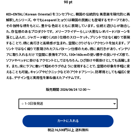
90
pt
KEI=ENTAL（Korean Oriental）をコンセプトに、韓国の伝統的な美意識を現代的に再
解釈したシリーズ。 中でもLeopard（ヒョウ）は韓国の民画にも登場するモチーフであり、
その独特な柄をもとに、豊かな色彩とともに表現しています。 伝統と遊び心が融合し
た、存在感のあるプロダクトです。 メリーフライデーらしい大胆なレオパードパターンを
落とし込んだ、ジャガード織り（JQD）仕様のスローケット。プリントではなく織りで表現
することで、柄に奥行きと高級感が生まれ、空間にさりげないアクセントを加えます。 プ
リントではなく織りで表現されたフルパターン仕様のため、柄に奥行きがあり、インテリ
アに取り入れるだけで空間に表情をプラス。130×160cmの使い勝手の良いサイズ感で、
ソファやベッドに掛けるアクセントとしてはもちろん、ひざ掛けや肩掛けとしても活躍しま
す。 また、床にラフに敷いて軽めのラグのように使用することで、空間の印象を手軽に変
えることも可能。キャンプやピクニックなどのアウトドアシーン、防寒用としても幅広く使
える、デザイン性と実用性を兼ね備えたアイテムです。
販売期間
2026/06/24 12:00
〜
カートに入れる
税込16,500円以上 送料無料