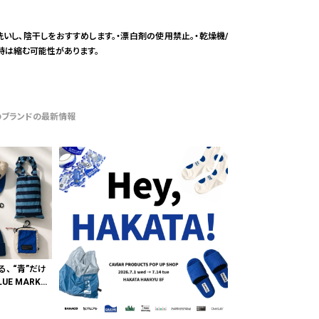
洗いし、陰干しをおすすめします。・漂白剤の使用禁止。・乾燥機/
時は縮む可能性があります。
のブランドの最新情報
る、 “青”だけ
E MARKE
"色"から出会