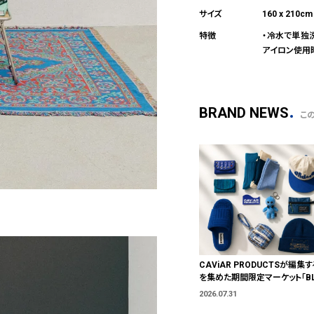
160 x 210cm
・冷水で単独
アイロン使用
BRAND NEWS
こ
CAViAR PRODUCTSが編集す
を集めた期間限定マーケット「BLU
T」が横浜に。ブランドではなく、
2026.07.31
う。