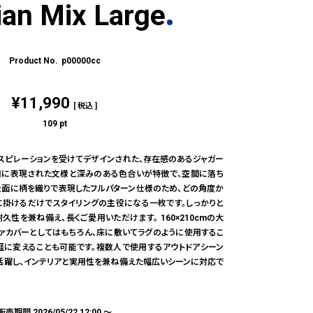
ian Mix Large
p00000cc
¥
11,990
税込
109
pt
スピレーションを受けてデザインされた、存在感のあるジャガー
。繊細に表現された文様と深みのある色合いが特徴で、空間に落ち
 全面に柄を織りで表現したフルパターン仕様のため、どの角度か
ドに掛けるだけでスタイリングの主役になる一枚です。しっかりと
性を兼ね備え、長くご愛用いただけます。 160×210cmの大
ファカバーとしてはもちろん、床に敷いてラグのように使用するこ
軽に変えることも可能です。複数人で使用するアウトドアシーン
も活躍し、インテリアと実用性を兼ね備えた幅広いシーンに対応で
販売期間
2026/05/22 12:00
〜