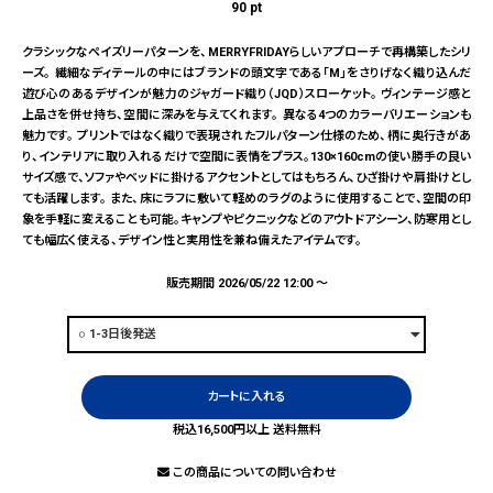
90
pt
クラシックなペイズリーパターンを、MERRYFRIDAYらしいアプローチで再構築したシリ
ーズ。 繊細なディテールの中にはブランドの頭文字である「M」をさりげなく織り込んだ
遊び心のあるデザインが魅力のジャガード織り（JQD）スローケット。 ヴィンテージ感と
上品さを併せ持ち、空間に深みを与えてくれます。 異なる4つのカラーバリエーションも
魅力です。 プリントではなく織りで表現されたフルパターン仕様のため、柄に奥行きがあ
り、インテリアに取り入れるだけで空間に表情をプラス。130×160cmの使い勝手の良い
サイズ感で、ソファやベッドに掛けるアクセントとしてはもちろん、ひざ掛けや肩掛けとし
ても活躍します。 また、床にラフに敷いて軽めのラグのように使用することで、空間の印
象を手軽に変えることも可能。キャンプやピクニックなどのアウトドアシーン、防寒用とし
ても幅広く使える、デザイン性と実用性を兼ね備えたアイテムです。
販売期間
2026/05/22 12:00
〜
カートに入れる
税込16,500円以上 送料無料
この商品についての問い合わせ