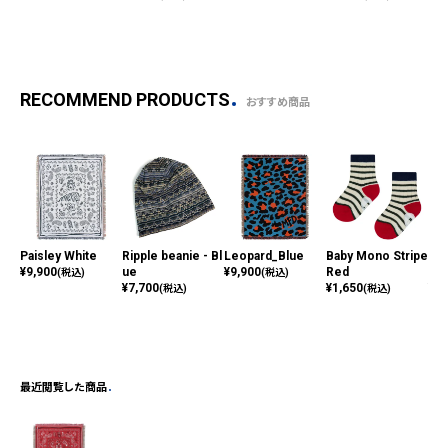
RECOMMEND PRODUCTS
おすすめ商品
Paisley White
Ripple beanie - Bl
Leopard_Blue
Baby Mono Stripe
Bon
¥
9,900
ue
¥
9,900
Red
Re
(税込)
(税込)
¥
7,700
¥
1,650
¥
24
(税込)
(税込)
最近閲覧した商品