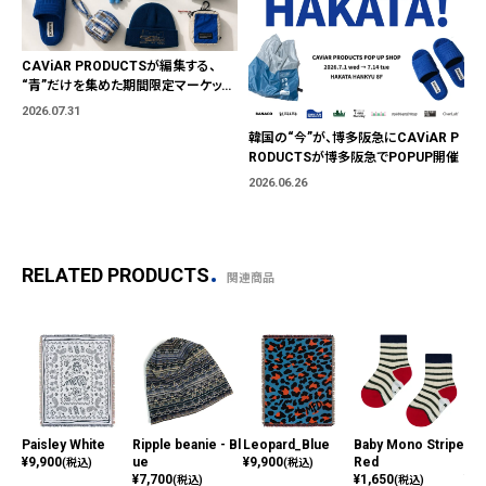
CAViAR PRODUCTSが編集する、
“青”だけを集めた期間限定マーケット
「BLUE MARKET」が横浜に。ブランド
2026.07.31
ではなく、"色"から出会う。
韓国の“今”が、博多阪急にCAViAR P
RODUCTSが博多阪急でPOPUP開催
2026.06.26
RELATED PRODUCTS
関連商品
Paisley White
Ripple beanie - Bl
Leopard_Blue
Baby Mono Stripe
Bon
¥
9,900
ue
¥
9,900
Red
Re
(税込)
(税込)
¥
7,700
¥
1,650
¥
24
(税込)
(税込)