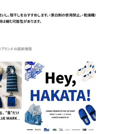
洗いし、陰干しをおすすめします。・漂白剤の使用禁止。・乾燥機/
時は縮む可能性があります。
のブランドの最新情報
る、 “青”だけ
E MARKE
"色"から出会