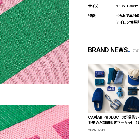
160 x 130cm
・冷水で単独
アイロン使用
BRAND NEWS
こ
CAViAR PRODUCTSが編集す
を集めた期間限定マーケット「BLU
T」が横浜に。ブランドではなく、
2026.07.31
う。