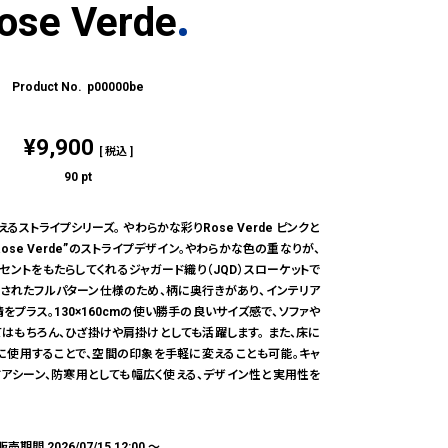
ose Verde
p00000be
¥
9,900
税込
90
pt
ストライプシリーズ。 やわらかな彩りRose Verde ピンクと
se Verde”のストライプデザイン。やわらかな色の重なりが、
ントをもたらしてくれるジャガード織り（JQD）スローケットで
現されたフルパターン仕様のため、柄に奥行きがあり、インテリア
プラス。130×160cmの使い勝手の良いサイズ感で、ソファや
はもちろん、ひざ掛けや肩掛けとしても活躍します。 また、床に
に使用することで、空間の印象を手軽に変えることも可能。キャ
ドアシーン、防寒用としても幅広く使える、デザイン性と実用性を
販売期間
2026/07/15 12:00
〜