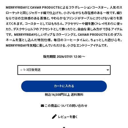
MERRYFRIDAYとCAViAR PRODUCTSによるコラボレーションコースター。 人気のス
ローケットと同じジャガード織で仕上げた、小さいながらも存在感のある一枚です。織り
ならではの立体感のある表情と、やわらかなフリンジがテーブルにさりげない彩りを添
えてくれます。 コースターとしてはもちろん、アクセサリーや鍵を置くトレイ代わりに使っ
たり、デスクやシェルフのアクセントとして飾ったりと、自由な楽しみ方ができるアイテム
です。 MERRYFRIDAYらしいポップなカラーリングと、CAViAR PRODUCTSとのダブル
ネームを落とし込んだ特別仕様。 毎日のコーヒータイムに、ちょっとした遊び心を。
MERRYFRIDAYを気軽に楽しんでいただける、小さなエントリーアイテムです。
販売期間
2026/07/01 12:00
〜
カートに入れる
税込16,500円以上 送料無料
この商品についての問い合わせ
レビューを書く