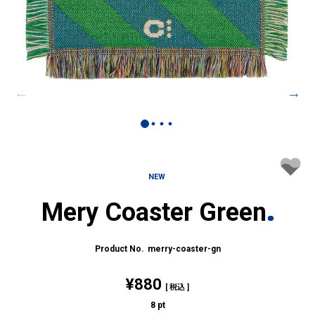
NEW
Mery Coaster Green
merry-coaster-gn
¥
880
税込
8
pt