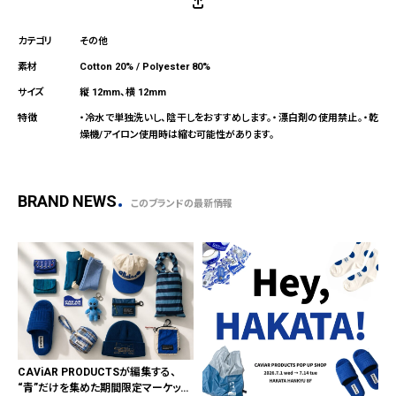
その他
Cotton 20% / Polyester 80%
縦 12mm、横 12mm
・冷水で単独洗いし、陰干しをおすすめします。・漂白剤の使用禁止。・乾
燥機/アイロン使用時は縮む可能性があります。
BRAND NEWS
このブランドの最新情報
CAViAR PRODUCTSが編集する、
“青”だけを集めた期間限定マーケット