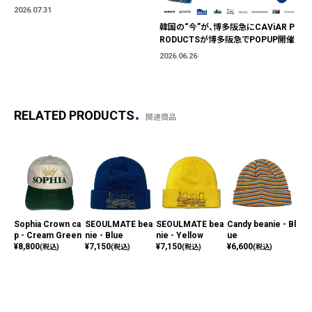
「BLUE MARKET」が横浜に。ブランド
2026.07.31
ではなく、"色"から出会う。
韓国の“今”が、博多阪急にCAViAR P
RODUCTSが博多阪急でPOPUP開催
2026.06.26
RELATED PRODUCTS
関連商品
Sophia Crown ca
SEOULMATE bea
SEOULMATE bea
Candy beanie - Bl
Mer
p - Cream Green
nie - Blue
nie - Yellow
ue
d
¥
8,800
¥
7,150
¥
7,150
¥
6,600
¥
88
(税込)
(税込)
(税込)
(税込)