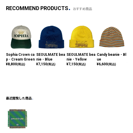
RECOMMEND PRODUCTS
おすすめ商品
Sophia Crown ca
SEOULMATE bea
SEOULMATE bea
Candy beanie - Bl
Mer
p - Cream Green
nie - Blue
nie - Yellow
ue
d
¥
8,800
¥
7,150
¥
7,150
¥
6,600
¥
88
(税込)
(税込)
(税込)
(税込)
最近閲覧した商品