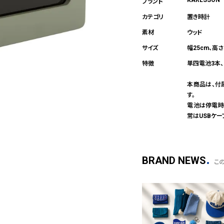
KARLSSON
置き時計
ウッド
幅25cm、高さ
単四電池3本、
本商品は、付
す。
電池は停電時
常はUSBケ
BRAND NEWS
こ