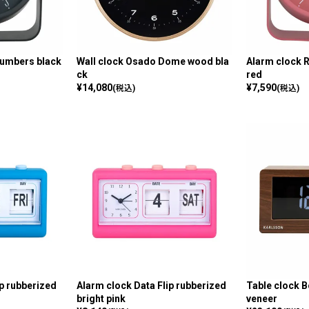
Numbers black
Wall clock Osado Dome wood bla
Alarm clock 
ck
red
¥
14,080
¥
7,590
(税込)
(税込)
ip rubberized
Alarm clock Data Flip rubberized
Table clock 
bright pink
veneer