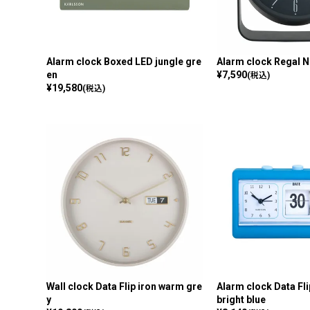
Alarm clock Boxed LED jungle gre
Alarm clock Regal 
en
¥
7,590
(税込)
¥
19,580
(税込)
Wall clock Data Flip iron warm gre
Alarm clock Data Fl
y
bright blue