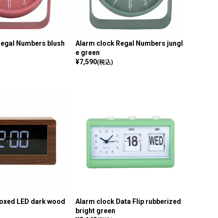
Regal Numbers blush
Alarm clock Regal Numbers jungl
e green
¥
7,590
(税込)
Boxed LED dark wood
Alarm clock Data Flip rubberized
bright green