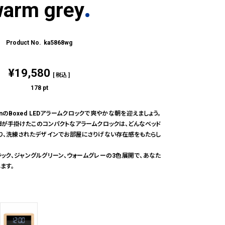
arm grey
ka5868wg
¥
19,580
税込
178
pt
onのBoxed LEDアラームクロックで爽やかな朝を迎えましょう。
eveldが手掛けたこのコンパクトなアラームクロックは、どんなベッド
り、洗練されたデザインでお部屋にさりげない存在感をもたらし
ブラック、ジャングルグリーン、ウォームグレーの3色展開で、あなた
ます。