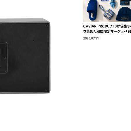
CAViAR PRODUCTSが編集す
を集めた期間限定マーケット「BLU
T」が横浜に。ブランドではなく、
2026.07.31
う。