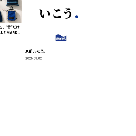
る、 “青”だけ
E MARKE
"色"から出会
京都、いこう。
2026.01.02