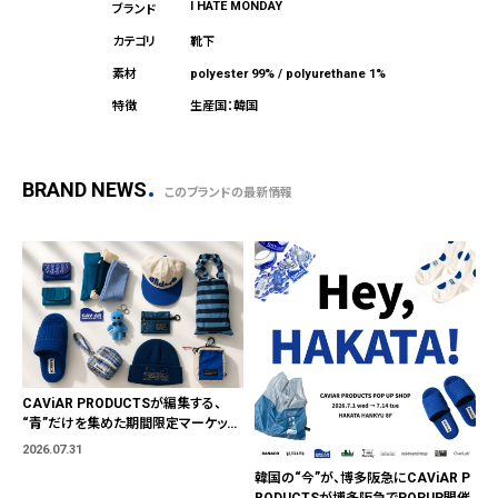
I HATE MONDAY
靴下
polyester 99% / polyurethane 1%
生産国：韓国
BRAND NEWS
このブランドの最新情報
CAViAR PRODUCTSが編集する、
“青”だけを集めた期間限定マーケット
「BLUE MARKET」が横浜に。ブランド
2026.07.31
ではなく、"色"から出会う。
韓国の“今”が、博多阪急にCAViAR P
RODUCTSが博多阪急でPOPUP開催