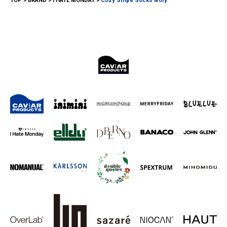
TOP
BRAND
I HATE MONDAY
Cozy Stripe Socks ivory