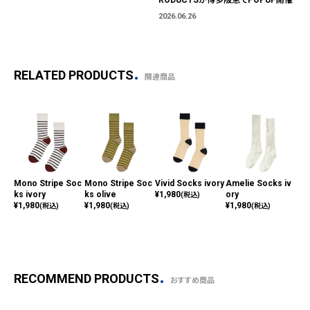
2026.06.26
RELATED PRODUCTS
関連商品
Mono Stripe Soc
Mono Stripe Soc
Vivid Socks ivory
Amelie Socks iv
She
ks ivory
ks olive
¥
1,980
ory
e S
(税込)
¥
1,980
¥
1,980
¥
1,980
¥
1,
(税込)
(税込)
(税込)
RECOMMEND PRODUCTS
おすすめ商品