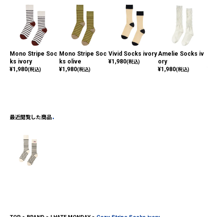
Mono Stripe Soc
Mono Stripe Soc
Vivid Socks ivory
Amelie Socks iv
She
ks ivory
ks olive
¥
1,980
ory
e S
(税込)
¥
1,980
¥
1,980
¥
1,980
¥
1,
(税込)
(税込)
(税込)
最近閲覧した商品