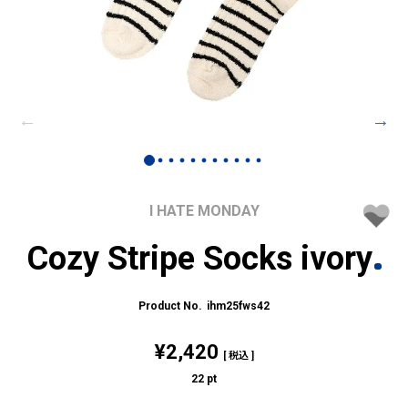
I HATE MONDAY
Cozy Stripe Socks ivory
ihm25fws42
¥
2,420
税込
22
pt