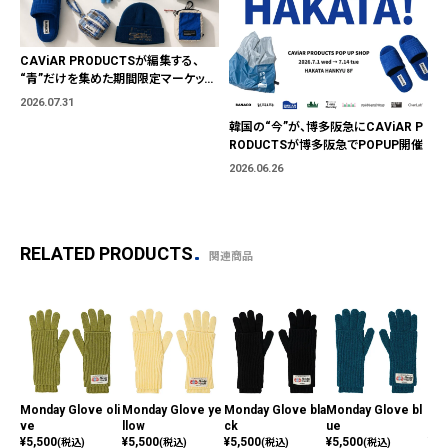
CAViAR PRODUCTSが編集する、
“青”だけを集めた期間限定マーケット
「BLUE MARKET」が横浜に。ブランド
2026.07.31
ではなく、"色"から出会う。
韓国の“今”が、博多阪急にCAViAR P
RODUCTSが博多阪急でPOPUP開催
2026.06.26
RELATED PRODUCTS
関連商品
Monday Glove oli
Monday Glove ye
Monday Glove bla
Monday Glove bl
Mon
ve
llow
ck
ue
ow
¥
5,500
¥
5,500
¥
5,500
¥
5,500
¥
5,
(税込)
(税込)
(税込)
(税込)