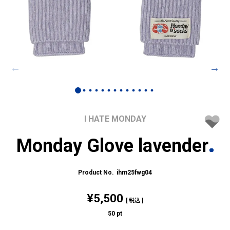
I HATE MONDAY
Monday Glove lavender
ihm25fwg04
¥
5,500
税込
50
pt