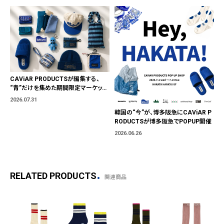
CAViAR PRODUCTSが編集する、
“青”だけを集めた期間限定マーケット
「BLUE MARKET」が横浜に。ブランド
2026.07.31
ではなく、"色"から出会う。
韓国の“今”が、博多阪急にCAViAR P
RODUCTSが博多阪急でPOPUP開催
2026.06.26
RELATED PRODUCTS
関連商品