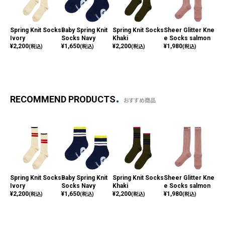
Spring Knit Socks
Baby Spring Knit
Spring Knit Socks
Sheer Glitter Kne
Das
Ivory
Socks Navy
Khaki
e Socks salmon
ks 
¥
2,200
¥
1,650
¥
2,200
¥
1,980
¥
1,
(税込)
(税込)
(税込)
(税込)
RECOMMEND PRODUCTS
おすすめ商品
Spring Knit Socks
Baby Spring Knit
Spring Knit Socks
Sheer Glitter Kne
Das
Ivory
Socks Navy
Khaki
e Socks salmon
ks 
¥
2,200
¥
1,650
¥
2,200
¥
1,980
¥
1,
(税込)
(税込)
(税込)
(税込)