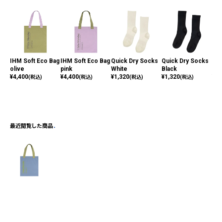
IHM Soft Eco Bag
IHM Soft Eco Bag
Quick Dry Socks
Quick Dry Socks
Sof
olive
pink
White
Black
p -
¥
4,400
¥
4,400
¥
1,320
¥
1,320
¥
8,
(税込)
(税込)
(税込)
(税込)
最近閲覧した商品