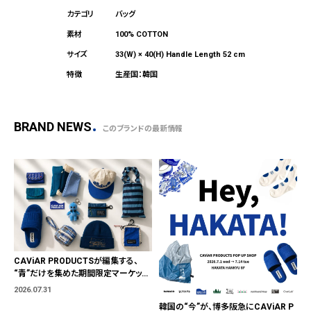
バッグ
100% COTTON
33(W) × 40(H) Handle Length 52 cm
生産国：韓国
BRAND NEWS
このブランドの最新情報
CAViAR PRODUCTSが編集する、
“青”だけを集めた期間限定マーケット
「BLUE MARKET」が横浜に。ブランド
2026.07.31
ではなく、"色"から出会う。
韓国の“今”が、博多阪急にCAViAR P