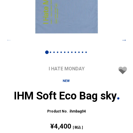
I HATE MONDAY
NEW
IHM Soft Eco Bag sky
ihmbag04
¥
4,400
税込