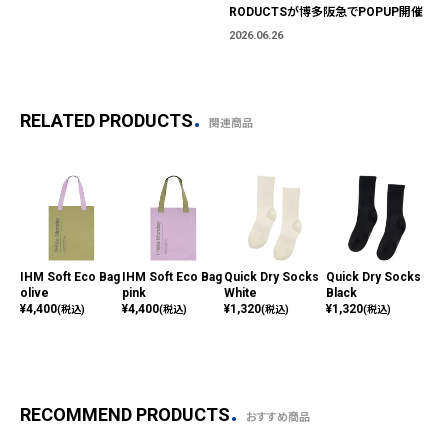
RODUCTSが博多阪急でPOPUP開催
2026.06.26
RELATED PRODUCTS
関連商品
IHM Soft Eco Bag
IHM Soft Eco Bag
Quick Dry Socks
Quick Dry Socks
Sof
olive
pink
White
Black
p -
¥
4,400
¥
4,400
¥
1,320
¥
1,320
¥
8,
(税込)
(税込)
(税込)
(税込)
RECOMMEND PRODUCTS
おすすめ商品