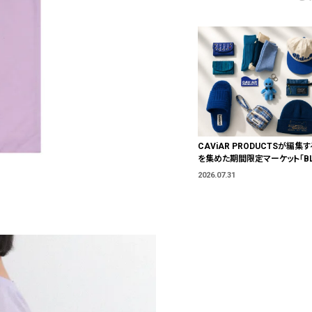
CAViAR PRODUCTSが編集す
を集めた期間限定マーケット「BLU
T」が横浜に。ブランドではなく、
2026.07.31
う。