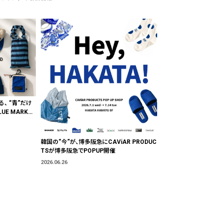
る、 “青”だけ
E MARKE
"色"から出会
韓国の“今”が、博多阪急にCAViAR PRODUC
TSが博多阪急でPOPUP開催
2026.06.26