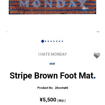
I HATE MONDAY
NEW
Stripe Brown Foot Mat
26ssmat6
¥
5,500
税込