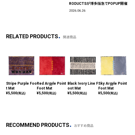
RODUCTSが博多阪急でPOPUP開催
2026.06.26
RELATED PRODUCTS
関連商品
Stripe Purple Foo
Red Argyle Point
Black Ivory Line F
Sky Argyle Point
Gre
t Mat
Foot Mat
oot Mat
Foot Mat
ot 
¥
5,500
¥
5,500
¥
5,500
¥
5,500
¥
5,
(税込)
(税込)
(税込)
(税込)
RECOMMEND PRODUCTS
おすすめ商品