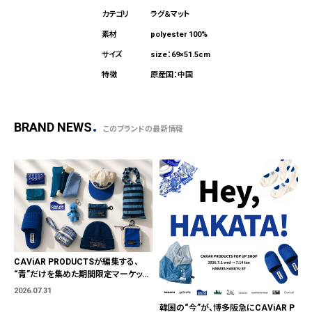
ラグ＆マット
polyester 100%
size：69×51.5cm
原産国：中国
BRAND NEWS
このブランドの最新情報
CAViAR PRODUCTSが編集する、
“青”だけを集めた期間限定マーケット
「BLUE MARKET」が横浜に。ブランド
2026.07.31
ではなく、"色"から出会う。
韓国の“今”が、博多阪急にCAViAR P