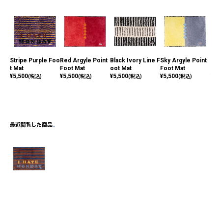
Stripe Purple Foo
Red Argyle Point
Black Ivory Line F
Sky Argyle Point
Gre
t Mat
Foot Mat
oot Mat
Foot Mat
ot 
¥
5,500
¥
5,500
¥
5,500
¥
5,500
¥
5,
(税込)
(税込)
(税込)
(税込)
最近閲覧した商品