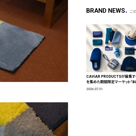
BRAND NEWS
こ
CAViAR PRODUCTSが編集す
を集めた期間限定マーケット「BLU
T」が横浜に。ブランドではなく、
2026.07.31
う。