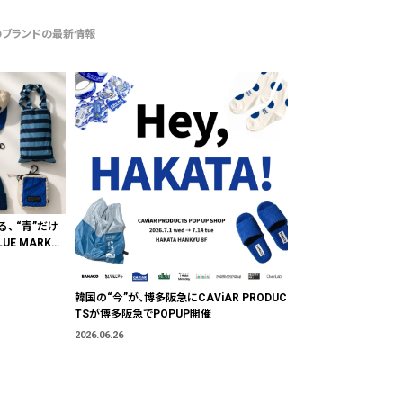
のブランドの最新情報
る、 “青”だけ
E MARKE
"色"から出会
韓国の“今”が、博多阪急にCAViAR PRODUC
TSが博多阪急でPOPUP開催
2026.06.26