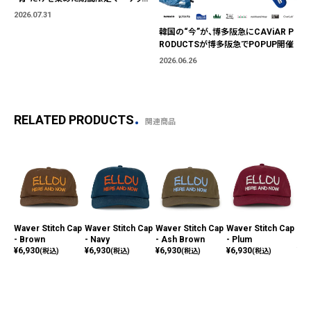
「BLUE MARKET」が横浜に。ブランド
2026.07.31
ではなく、"色"から出会う。
韓国の“今”が、博多阪急にCAViAR P
RODUCTSが博多阪急でPOPUP開催
2026.06.26
RELATED PRODUCTS
関連商品
Waver Stitch Cap
Waver Stitch Cap
Waver Stitch Cap
Waver Stitch Cap
Wav
- Brown
- Navy
- Ash Brown
- Plum
- B
¥
6,930
¥
6,930
¥
6,930
¥
6,930
¥
6,
(税込)
(税込)
(税込)
(税込)