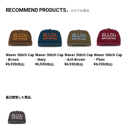
RECOMMEND PRODUCTS
おすすめ商品
Waver Stitch Cap
Waver Stitch Cap
Waver Stitch Cap
Waver Stitch Cap
Wav
- Brown
- Navy
- Ash Brown
- Plum
- B
¥
6,930
¥
6,930
¥
6,930
¥
6,930
¥
6,
(税込)
(税込)
(税込)
(税込)
最近閲覧した商品