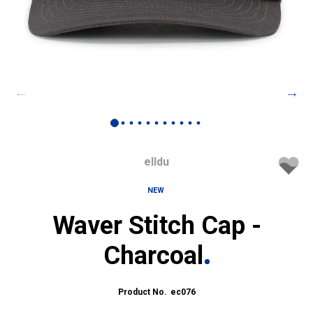
elldu
NEW
Waver Stitch Cap -
Charcoal
ec076