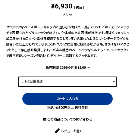
¥
6,930
税込
63
pt
クラシックなベースボールキャップに遊び心を加えた一品。フロントにはチェーンステッ
チで表現されたグラフィックが施され、立体感のある表情が特徴です。程よくウォッシュ
加工をかけたコットン素材を使用することで、使い込まれたようなヴィンテージライクな
風合いに仕上げられています。スタイリングに自然と馴染みながらも、さりげないアクセ
ントとして存在感を発揮します。5パネル構造のベーシックなシルエットで、ユニセックス
で着用可能。シーズンを問わず、デイリーに活躍するアイテムです。
販売期間
2026/04/18 12:00
〜
カートに入れる
税込16,500円以上 送料無料
この商品についての問い合わせ
レビューを書く