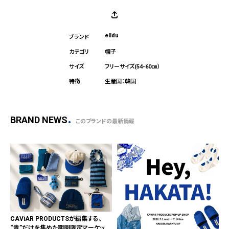
elldu
帽子
フリーサイズ(54-60㎝）
生産国：韓国
BRAND NEWS
このブランドの最新情報
CAViAR PRODUCTSが編集する、
“青”だけを集めた期間限定マーケット