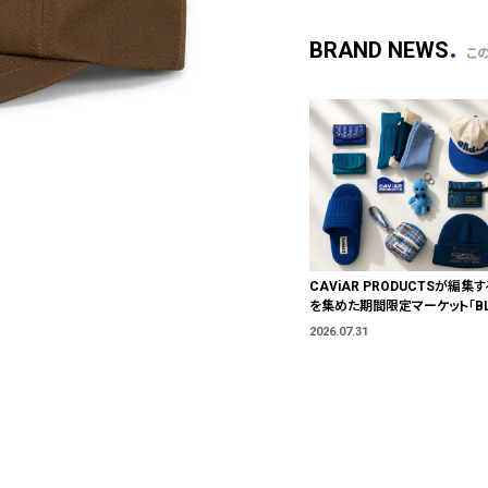
BRAND NEWS
こ
CAViAR PRODUCTSが編集す
を集めた期間限定マーケット「BLU
T」が横浜に。ブランドではなく、
2026.07.31
う。