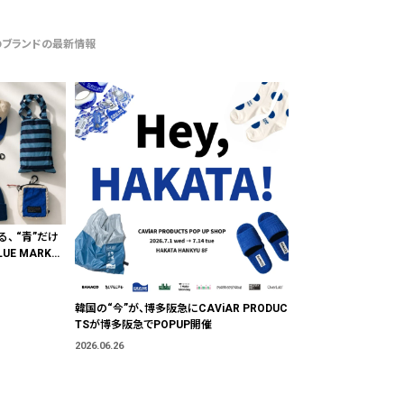
のブランドの最新情報
る、 “青”だけ
E MARKE
"色"から出会
韓国の“今”が、博多阪急にCAViAR PRODUC
TSが博多阪急でPOPUP開催
2026.06.26