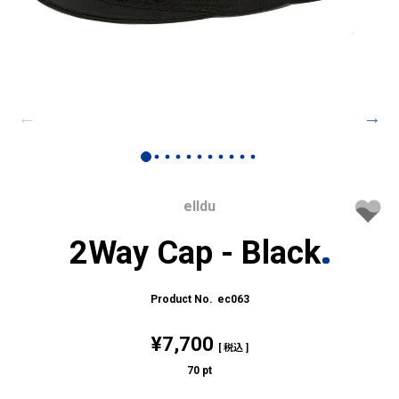
elldu
2Way Cap - Black
ec063
¥
7,700
税込
70
pt