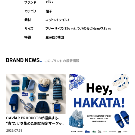
elldu
帽子
コットン（ツイル）
フリーサイズ（59cm）、ツバの長さ4cm/7.5cm
生産国：韓国
BRAND NEWS
このブランドの最新情報
CAViAR PRODUCTSが編集する、
“青”だけを集めた期間限定マーケット
「BLUE MARKET」が横浜に。ブランド
2026.07.31
ではなく、"色"から出会う。