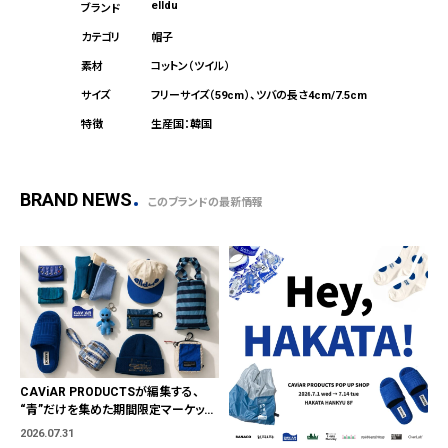
elldu
帽子
コットン（ツイル）
フリーサイズ（59cm）、ツバの長さ4cm/7.5cm
生産国：韓国
BRAND NEWS
このブランドの最新情報
CAViAR PRODUCTSが編集する、
“青”だけを集めた期間限定マーケット
「BLUE MARKET」が横浜に。ブランド
2026.07.31
ではなく、"色"から出会う。