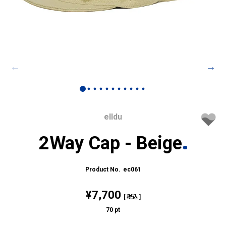
elldu
2Way Cap - Beige
ec061
¥
7,700
税込
70
pt