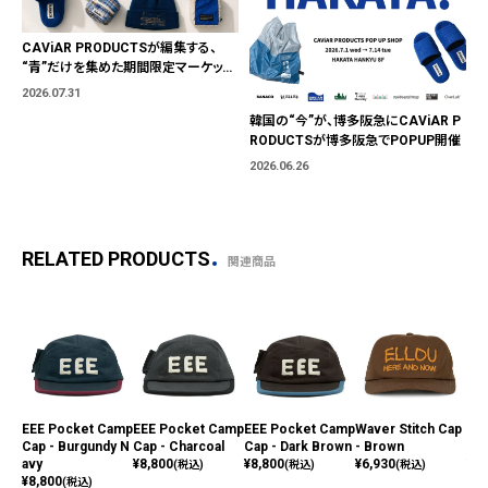
CAViAR PRODUCTSが編集する、
“青”だけを集めた期間限定マーケット
「BLUE MARKET」が横浜に。ブランド
2026.07.31
ではなく、"色"から出会う。
韓国の“今”が、博多阪急にCAViAR P
RODUCTSが博多阪急でPOPUP開催
2026.06.26
RELATED PRODUCTS
関連商品
EEE Pocket Camp
EEE Pocket Camp
EEE Pocket Camp
Waver Stitch Cap
Wav
Cap - Burgundy N
Cap - Charcoal
Cap - Dark Brown
- Brown
- A
avy
¥
8,800
¥
8,800
¥
6,930
¥
6,
(税込)
(税込)
(税込)
¥
8,800
(税込)