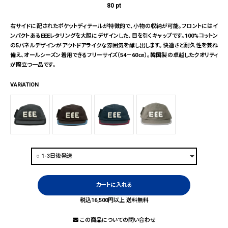
80
pt
右サイドに配されたポケットディテールが特徴的で、小物の収納が可能。フロントにはイ
ンパクトあるEEEレタリングを大胆にデザインした、目を引くキャップです。100%コットン
の5パネルデザインがアウトドアライクな雰囲気を醸し出します。快適さと耐久性を兼ね
備え、オールシーズン着用できるフリーサイズ（54－60㎝）。韓国製の卓越したクオリティ
が際立つ一品です。
VARiATION
カートに入れる
税込16,500円以上 送料無料
この商品についての問い合わせ