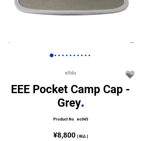
elldu
EEE Pocket Camp Cap -
Grey
ec045
¥
8,800
税込