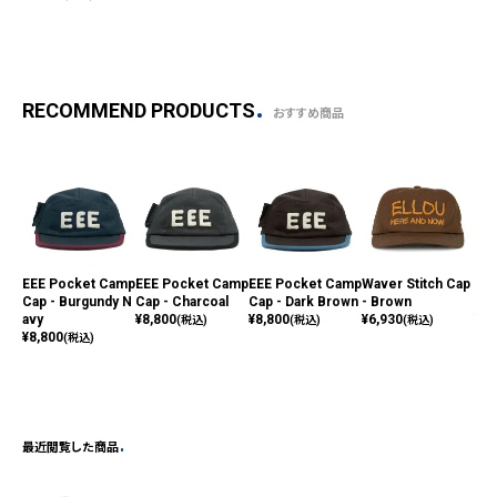
RECOMMEND PRODUCTS
おすすめ商品
EEE Pocket Camp
EEE Pocket Camp
EEE Pocket Camp
Waver Stitch Cap
Wav
Cap - Burgundy N
Cap - Charcoal
Cap - Dark Brown
- Brown
- A
avy
¥
8,800
¥
8,800
¥
6,930
¥
6,
(税込)
(税込)
(税込)
¥
8,800
(税込)
最近閲覧した商品