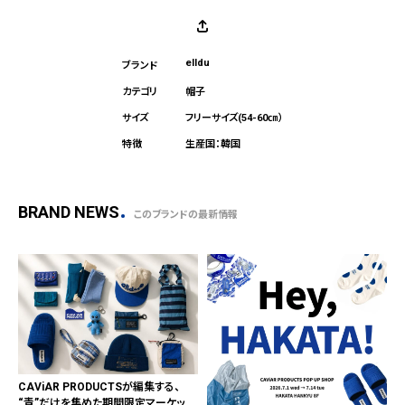
elldu
帽子
フリーサイズ(54-60㎝）
生産国：韓国
BRAND NEWS
このブランドの最新情報
CAViAR PRODUCTSが編集する、
“青”だけを集めた期間限定マーケット