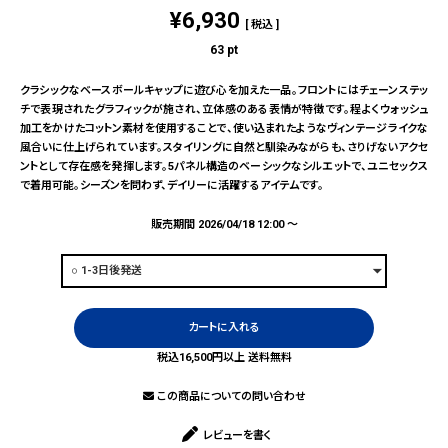
¥
6,930
税込
63
pt
クラシックなベースボールキャップに遊び心を加えた一品。フロントにはチェーンステッ
チで表現されたグラフィックが施され、立体感のある表情が特徴です。程よくウォッシュ
加工をかけたコットン素材を使用することで、使い込まれたようなヴィンテージライクな
風合いに仕上げられています。スタイリングに自然と馴染みながらも、さりげないアクセ
ントとして存在感を発揮します。5パネル構造のベーシックなシルエットで、ユニセックス
で着用可能。シーズンを問わず、デイリーに活躍するアイテムです。
販売期間
2026/04/18 12:00
〜
カートに入れる
税込16,500円以上 送料無料
この商品についての問い合わせ
レビューを書く