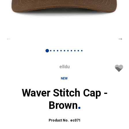
elldu
NEW
Waver Stitch Cap -
Brown
ec071