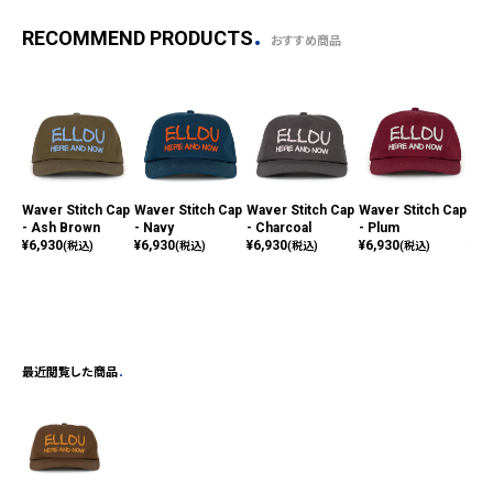
RECOMMEND PRODUCTS
おすすめ商品
Waver Stitch Cap
Waver Stitch Cap
Waver Stitch Cap
Waver Stitch Cap
EE
- Ash Brown
- Navy
- Charcoal
- Plum
Cap
¥
6,930
¥
6,930
¥
6,930
¥
6,930
¥
8,
(税込)
(税込)
(税込)
(税込)
最近閲覧した商品