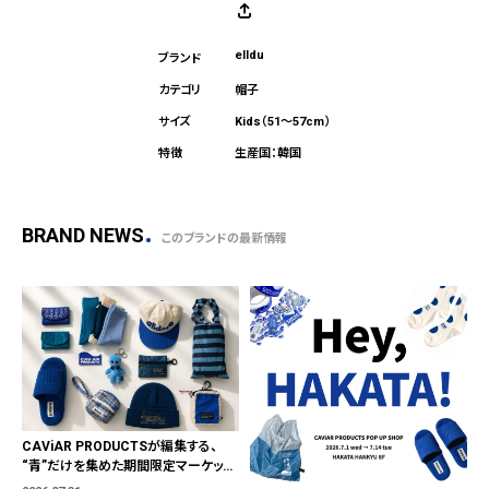
elldu
帽子
Kids（51～57cm）
生産国：韓国
BRAND NEWS
このブランドの最新情報
CAViAR PRODUCTSが編集する、
“青”だけを集めた期間限定マーケット
「BLUE MARKET」が横浜に。ブランド