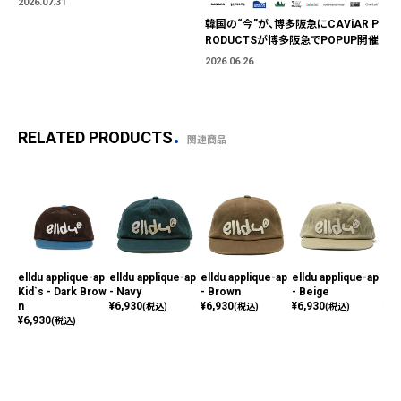
2026.07.31
ではなく、"色"から出会う。
韓国の“今”が、博多阪急にCAViAR P
RODUCTSが博多阪急でPOPUP開催
2026.06.26
RELATED PRODUCTS
関連商品
elldu applique-ap
elldu applique-ap
elldu applique-ap
elldu applique-ap
ell
Kid`s - Dark Brow
- Navy
- Brown
- Beige
- B
n
¥
6,930
¥
6,930
¥
6,930
¥
6,
(税込)
(税込)
(税込)
¥
6,930
(税込)