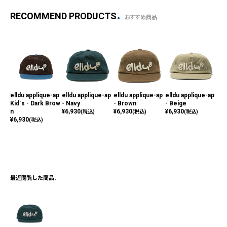
RECOMMEND PRODUCTS
おすすめ商品
elldu applique-ap
elldu applique-ap
elldu applique-ap
elldu applique-ap
ell
Kid`s - Dark Brow
- Navy
- Brown
- Beige
- B
n
¥
6,930
¥
6,930
¥
6,930
¥
6,
(税込)
(税込)
(税込)
¥
6,930
(税込)
最近閲覧した商品