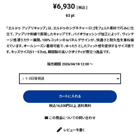
¥
6,930
税込
63
pt
「エルドゥ アップリキャップ」は、エルドゥのシグネチャーロゴをフェルト素材で巧みに仕
立て、アップリケ刺繍で表現したキャップです。バイオウォッシング加工によって、ヴィンテ
ージ感漂うカラー展開。100%コットンの6パネルデザインが、快適さと耐久性を兼ね備
えています。オールシーズン着用可能で、ゆったりとしたフィット感を提供するサイズ感で
す。キッズサイズ(51－57㎝)。韓国製の高いクオリティが際立つ逸品です。
販売期間
2026/04/18 12:00
〜
カートに入れる
税込16,500円以上 送料無料
この商品についての問い合わせ
レビューを書く