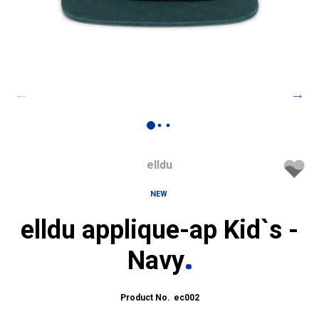
elldu
NEW
elldu applique-ap Kid`s -
Navy
ec002