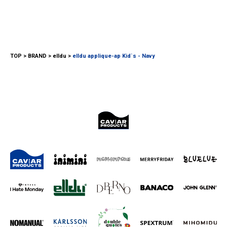
TOP
BRAND
elldu
elldu applique-ap Kid`s - Navy