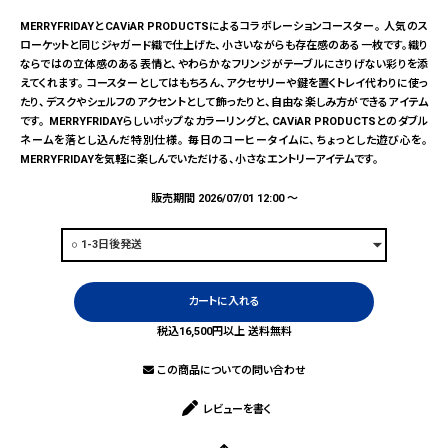
MERRYFRIDAYとCAViAR PRODUCTSによるコラボレーションコースター。 人気のス
ローケットと同じジャガード織で仕上げた、小さいながらも存在感のある一枚です。織り
ならではの立体感のある表情と、やわらかなフリンジがテーブルにさりげない彩りを添
えてくれます。 コースターとしてはもちろん、アクセサリーや鍵を置くトレイ代わりに使っ
たり、デスクやシェルフのアクセントとして飾ったりと、自由な楽しみ方ができるアイテム
です。 MERRYFRIDAYらしいポップなカラーリングと、CAViAR PRODUCTSとのダブル
ネームを落とし込んだ特別仕様。 毎日のコーヒータイムに、ちょっとした遊び心を。
MERRYFRIDAYを気軽に楽しんでいただける、小さなエントリーアイテムです。
販売期間
2026/07/01 12:00
〜
カートに入れる
税込16,500円以上 送料無料
この商品についての問い合わせ
レビューを書く