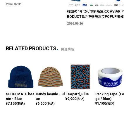
「BLUE MARKET」が横浜に。ブランド
2026.07.31
ではなく、"色"から出会う。
韓国の“今”が、博多阪急にCAViAR P
RODUCTSが博多阪急でPOPUP開催
2026.06.26
RELATED PRODUCTS
関連商品
SEOULMATE bea
Candy beanie - Bl
Leopard_Blue
Packing Tape (Lo
Sop
nie - Blue
ue
¥
9,900
go / Blue)
p -
(税込)
¥
7,150
¥
6,600
¥
1,100
¥
8,
(税込)
(税込)
(税込)