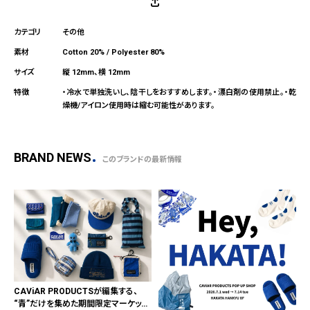
その他
Cotton 20% / Polyester 80%
縦 12mm、横 12mm
・冷水で単独洗いし、陰干しをおすすめします。・漂白剤の使用禁止。・乾
燥機/アイロン使用時は縮む可能性があります。
BRAND NEWS
このブランドの最新情報
CAViAR PRODUCTSが編集する、
“青”だけを集めた期間限定マーケット