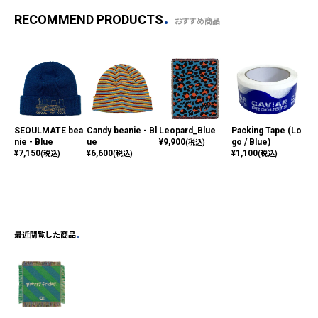
RECOMMEND PRODUCTS
おすすめ商品
SEOULMATE bea
Candy beanie - Bl
Leopard_Blue
Packing Tape (Lo
Sop
nie - Blue
ue
¥
9,900
go / Blue)
p -
(税込)
¥
7,150
¥
6,600
¥
1,100
¥
8,
(税込)
(税込)
(税込)
最近閲覧した商品