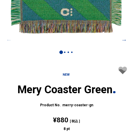
NEW
Mery Coaster Green
merry-coaster-gn
¥
880
税込
8
pt