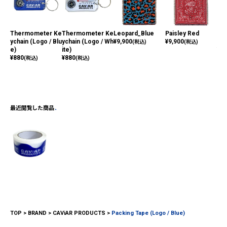
Thermometer Ke
Thermometer Ke
Leopard_Blue
Paisley Red
Rip
ychain (Logo / Blu
ychain (Logo / Wh
¥
9,900
¥
9,900
ue
(税込)
(税込)
e)
ite)
¥
7,
¥
880
¥
880
(税込)
(税込)
最近閲覧した商品
TOP
BRAND
CAViAR PRODUCTS
Packing Tape (Logo / Blue)