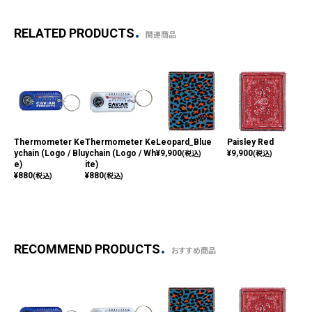
RELATED PRODUCTS
関連商品
Thermometer Ke
Thermometer Ke
Leopard_Blue
Paisley Red
Rip
ychain (Logo / Blu
ychain (Logo / Wh
¥
9,900
¥
9,900
ue
(税込)
(税込)
e)
ite)
¥
7,
¥
880
¥
880
(税込)
(税込)
RECOMMEND PRODUCTS
おすすめ商品