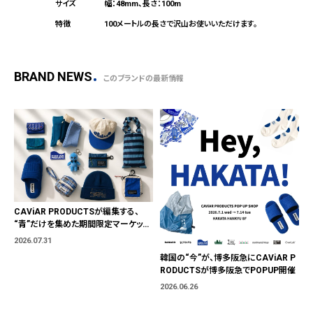
幅：48mm、長さ：100m
100メートルの長さで沢山お使いいただけます。
BRAND NEWS
このブランドの最新情報
CAViAR PRODUCTSが編集する、
“青”だけを集めた期間限定マーケット
「BLUE MARKET」が横浜に。ブランド
2026.07.31
ではなく、"色"から出会う。
韓国の“今”が、博多阪急にCAViAR P
RODUCTSが博多阪急でPOPUP開催
2026.06.26