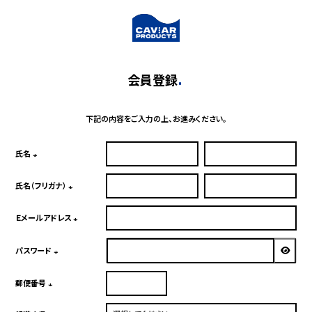
会員登録
下記の内容をご入力の上、お進みください。
氏名
(必
須)
氏名（フリガナ）
(必
須)
Ｅメールアドレス
(必
須)
パスワード
(必
須)
郵便番号
(必