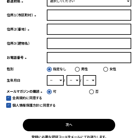
須)
都道府県
(必
須)
住所１（市区町村）
(必
須)
住所２（番地）
(必
須)
住所３（建物名）
お電話番号
(必
性別
指定なし
男性
女性
須)
生年月日
メールマガジンの購読
可
否
会員規約
に同意する
(必
須)
個人情報保護方針
に同意する
次へ
登録に必要な認証コードをメールにてお送りします。