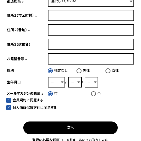
須)
都道府県
(必
須)
住所１（市区町村）
(必
須)
住所２（番地）
(必
須)
住所３（建物名）
お電話番号
(必
性別
指定なし
男性
女性
須)
生年月日
メールマガジンの購読
可
否
会員規約
に同意する
(必
須)
個人情報保護方針
に同意する
次へ
登録に必要な認証コードをメールにてお送りします。