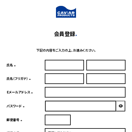
会員登録
下記の内容をご入力の上、お進みください。
氏名
(必
須)
氏名（フリガナ）
(必
須)
Ｅメールアドレス
(必
須)
パスワード
(必
須)
郵便番号
(必