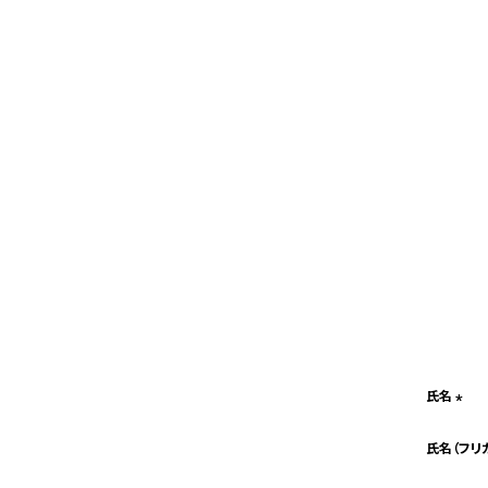
氏名
(必
氏名（フリ
須)