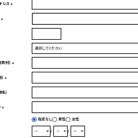
アドレス
須)
(必
須)
ド
(必
須)
(必
須)
(必
区町村）
須)
(必
地）
須)
(必
物名）
須)
号
(必
指定なし
男性
女性
須)