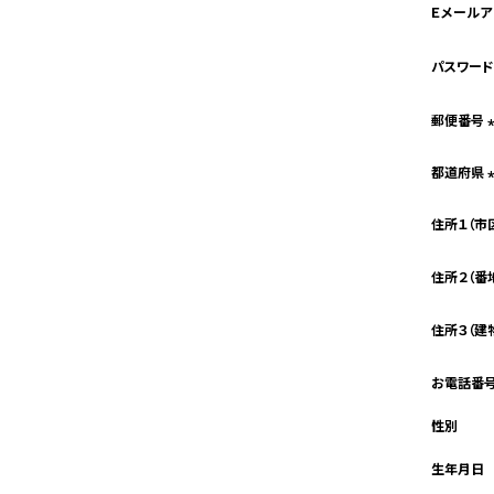
Ｅメール
パスワー
郵便番号
都道府県
住所１（市
住所２（番
住所３（建
お電話番
性別
生年月日