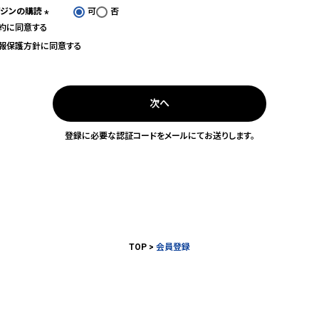
ガジンの購読
可
否
約
に同意する
(必
須)
報保護方針
に同意する
次へ
登録に必要な認証コードをメールにてお送りします。
TOP
会員登録