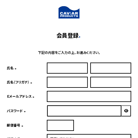
会員登録
下記の内容をご入力の上、お進みください。
氏名
(必
須)
氏名（フリガナ）
(必
須)
Ｅメールアドレス
(必
須)
パスワード
(必
須)
郵便番号
(必