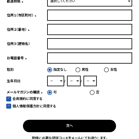
須)
都道府県
(必
須)
住所１（市区町村）
(必
須)
住所２（番地）
(必
須)
住所３（建物名）
お電話番号
(必
性別
指定なし
男性
女性
須)
生年月日
メールマガジンの購読
可
否
会員規約
に同意する
(必
須)
個人情報保護方針
に同意する
次へ
登録に必要な認証コードをメールにてお送りします。