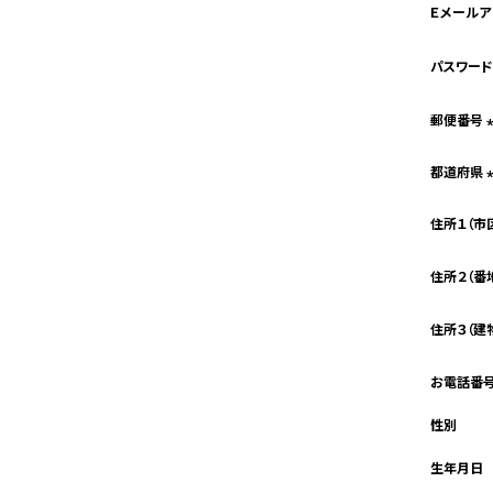
Ｅメール
パスワー
郵便番号
都道府県
住所１（市
住所２（番
住所３（建
お電話番
性別
生年月日