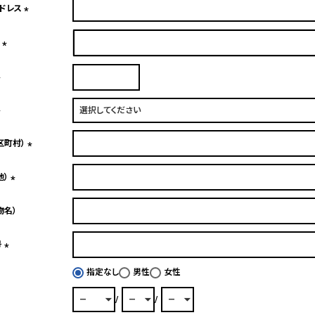
アドレス
須)
(必
須)
ド
(必
須)
(必
須)
(必
区町村）
須)
(必
地）
須)
(必
物名）
須)
号
(必
指定なし
男性
女性
須)