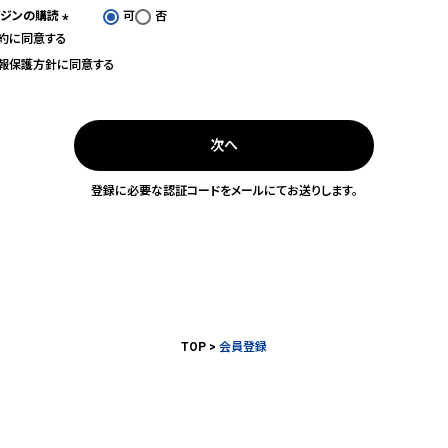
ガジンの購読
可
否
約
に同意する
(必
須)
報保護方針
に同意する
次へ
登録に必要な認証コードをメールにてお送りします。
TOP
会員登録