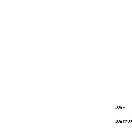
氏名
(必
氏名（フリ
須)