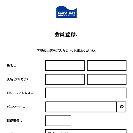
会員登録
下記の内容をご入力の上、お進みください。
氏名
(必
須)
氏名（フリガナ）
(必
須)
Ｅメールアドレス
(必
須)
パスワード
(必
須)
郵便番号
(必