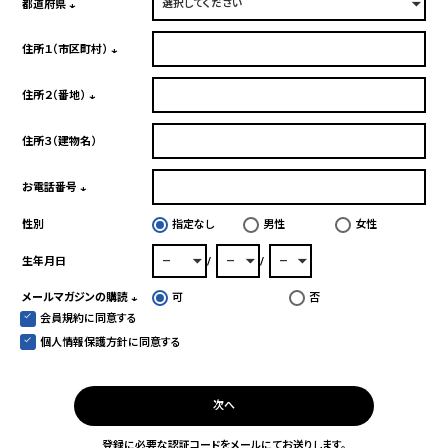
須)
都道府県
(必
須)
住所１（市区町村）
(必
須)
住所２（番地）
(必
須)
住所３（建物名）
お電話番号
(必
性別
指定なし
男性
女性
須)
生年月日
メールマガジンの購読
可
否
会員規約
に同意する
(必
須)
個人情報保護方針
に同意する
次へ
登録に必要な認証コードをメールにてお送りします。