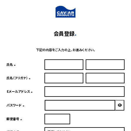
会員登録
下記の内容をご入力の上、お進みください。
氏名
(必
須)
氏名（フリガナ）
(必
須)
Ｅメールアドレス
(必
須)
パスワード
(必
須)
郵便番号
(必