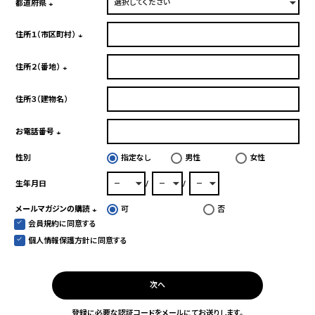
須)
都道府県
(必
須)
住所１（市区町村）
(必
須)
住所２（番地）
(必
須)
住所３（建物名）
お電話番号
(必
性別
指定なし
男性
女性
須)
生年月日
メールマガジンの購読
可
否
会員規約
に同意する
(必
須)
個人情報保護方針
に同意する
次へ
登録に必要な認証コードをメールにてお送りします。