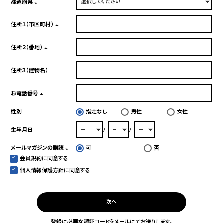
須)
都道府県
(必
須)
住所１（市区町村）
(必
須)
住所２（番地）
(必
須)
住所３（建物名）
お電話番号
(必
性別
指定なし
男性
女性
須)
生年月日
メールマガジンの購読
可
否
会員規約
に同意する
(必
須)
個人情報保護方針
に同意する
次へ
登録に必要な認証コードをメールにてお送りします。