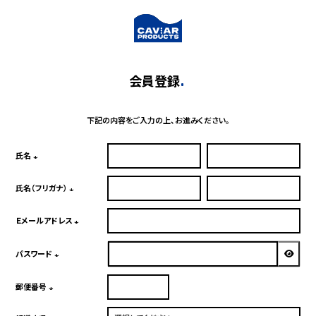
会員登録
下記の内容をご入力の上、お進みください。
氏名
(必
須)
氏名（フリガナ）
(必
須)
Ｅメールアドレス
(必
須)
パスワード
(必
須)
郵便番号
(必