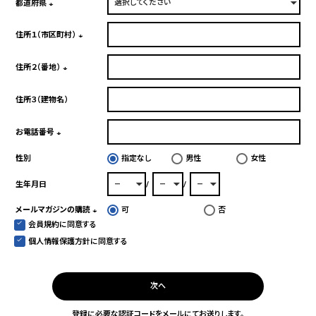
須)
都道府県
(必
須)
住所１（市区町村）
(必
須)
住所２（番地）
(必
須)
住所３（建物名）
お電話番号
(必
性別
指定なし
男性
女性
須)
生年月日
メールマガジンの購読
可
否
会員規約
に同意する
(必
須)
個人情報保護方針
に同意する
次へ
登録に必要な認証コードをメールにてお送りします。