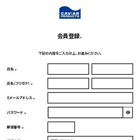
会員登録
下記の内容をご入力の上、お進みください。
氏名
(必
須)
氏名（フリガナ）
(必
須)
Ｅメールアドレス
(必
須)
パスワード
(必
須)
郵便番号
(必