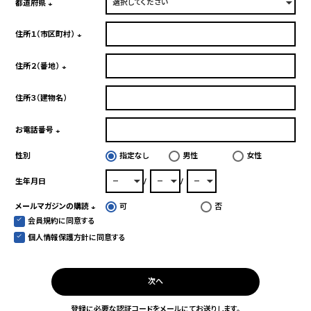
須)
都道府県
(必
須)
住所１（市区町村）
(必
須)
住所２（番地）
(必
須)
住所３（建物名）
お電話番号
(必
性別
指定なし
男性
女性
須)
生年月日
メールマガジンの購読
可
否
会員規約
に同意する
(必
須)
個人情報保護方針
に同意する
次へ
登録に必要な認証コードをメールにてお送りします。