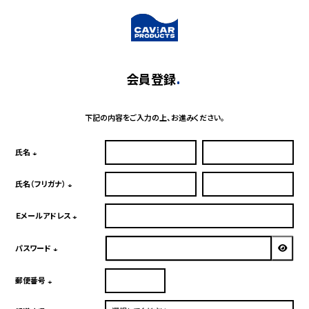
会員登録
下記の内容をご入力の上、お進みください。
氏名
(必
須)
氏名（フリガナ）
(必
須)
Ｅメールアドレス
(必
須)
パスワード
(必
須)
郵便番号
(必