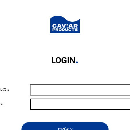
LOGIN
ドレス
(必
須)
ド
(必
須)
ログイン