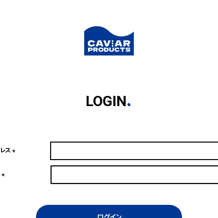
LOGIN
ドレス
(必
須)
ド
(必
須)
ログイン