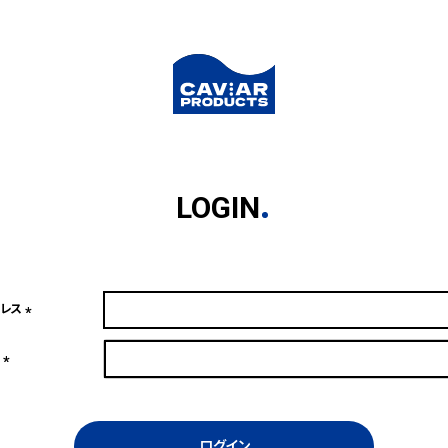
LOGIN
ドレス
(必
須)
ド
(必
須)
ログイン