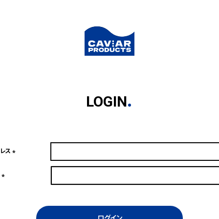
LOGIN
ドレス
(必
須)
ド
(必
須)
ログイン