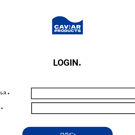
LOGIN
ドレス
(必
須)
ド
(必
須)
ログイン