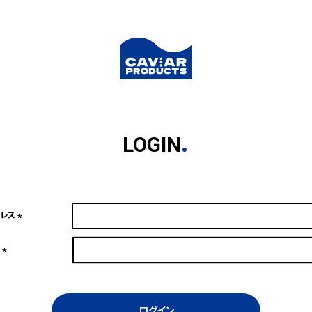
LOGIN
ドレス
(必
須)
ド
(必
須)
ログイン