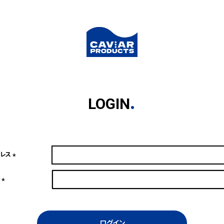
LOGIN
ドレス
(必
須)
ド
(必
須)
ログイン