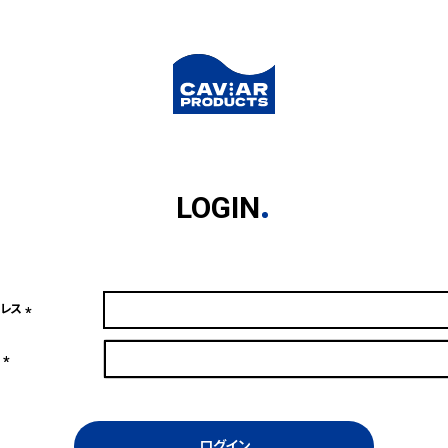
LOGIN
ドレス
(必
須)
ド
(必
須)
ログイン