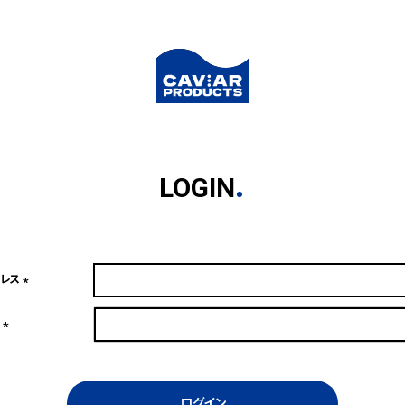
LOGIN
ドレス
(必
須)
ド
(必
須)
ログイン