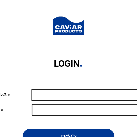
LOGIN
ドレス
(必
須)
ド
(必
須)
ログイン