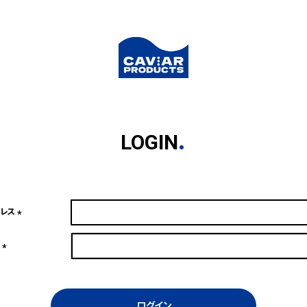
LOGIN
ドレス
(必
須)
ド
(必
須)
ログイン