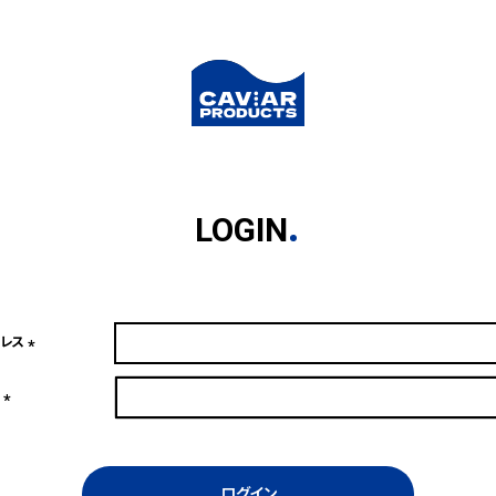
LOGIN
ドレス
(必
須)
ド
(必
須)
ログイン