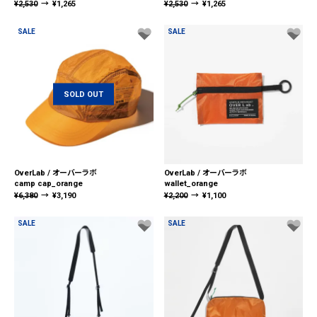
¥
2,530
→
¥
1,265
¥
2,530
→
¥
1,265
SALE
SALE
SOLD OUT
OverLab / オーバーラボ
OverLab / オーバーラボ
camp cap_orange
wallet_orange
¥
6,380
→
¥
3,190
¥
2,200
→
¥
1,100
SALE
SALE