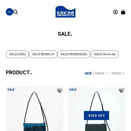
SALE
SALE:elldu
SALE:BANACO
SALE:NOMANUAL
SALE:OverLab
PRODUCT
NEW
PRICE ↑
PRICE ↓
SALE
SALE
SOLD OUT