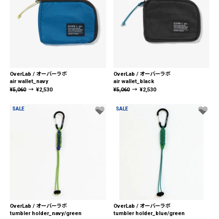
OverLab / オーバーラボ
OverLab / オーバーラボ
air wallet_navy
air wallet_black
¥
5,060
→
¥
2,530
¥
5,060
→
¥
2,530
SALE
SALE
OverLab / オーバーラボ
OverLab / オーバーラボ
tumbler holder_navy/green
tumbler holder_blue/green