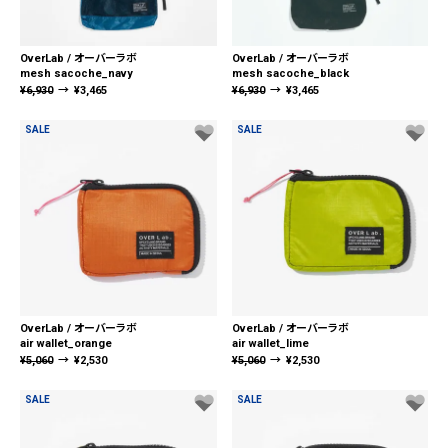
OverLab / オーバーラボ
OverLab / オーバーラボ
mesh sacoche_navy
mesh sacoche_black
¥
6,930
→
¥
3,465
¥
6,930
→
¥
3,465
SALE
SALE
OverLab / オーバーラボ
OverLab / オーバーラボ
air wallet_orange
air wallet_lime
¥
5,060
→
¥
2,530
¥
5,060
→
¥
2,530
SALE
SALE