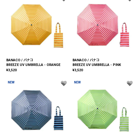
BANACO / バナコ
BANACO / バナコ
BREEZE UV UMBRELLA - ORANGE
BREEZE UV UMBRELLA - PINK
¥
3,520
¥
3,520
NEW
NEW