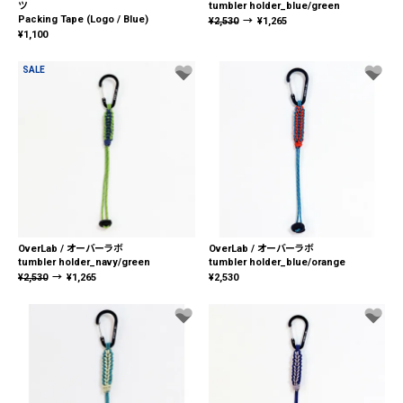
ツ
tumbler holder_blue/green
Packing Tape (Logo / Blue)
¥
2,530
→
¥
1,265
¥
1,100
SALE
OverLab / オーバーラボ
OverLab / オーバーラボ
tumbler holder_navy/green
tumbler holder_blue/orange
¥
2,530
→
¥
1,265
¥
2,530