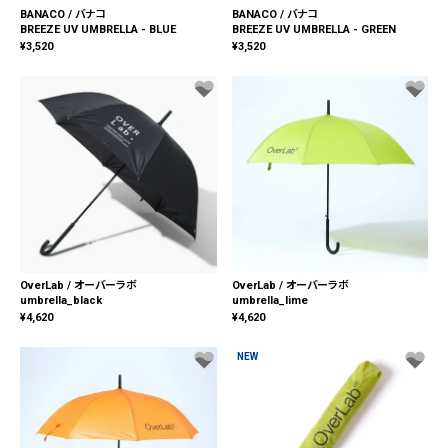
BANACO / バナコ
BANACO / バナコ
BREEZE UV UMBRELLA - BLUE
BREEZE UV UMBRELLA - GREEN
¥
3,520
¥
3,520
OverLab / オーバーラボ
OverLab / オーバーラボ
umbrella_black
umbrella_lime
¥
4,620
¥
4,620
NEW