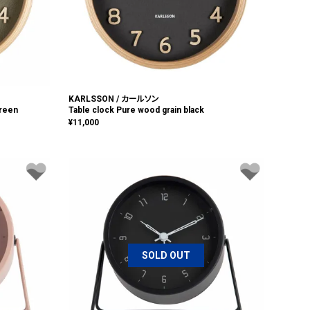
KARLSSON / カールソン
green
Table clock Pure wood grain black
¥
11,000
SOLD OUT