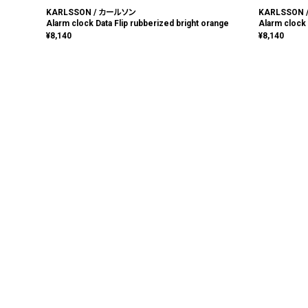
KARLSSON / カールソン
KARLSSON
Alarm clock Data Flip rubberized bright orange
Alarm clock 
¥
8,140
¥
8,140