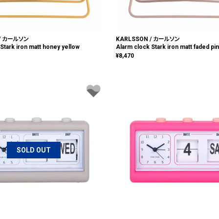
 / カールソン
KARLSSON / カールソン
Stark iron matt honey yellow
Alarm clock Stark iron matt faded pi
¥
8,470
SOLD OUT