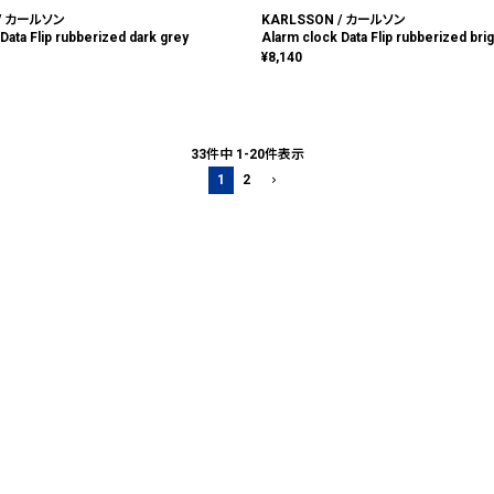
 / カールソン
KARLSSON / カールソン
Data Flip rubberized dark grey
Alarm clock Data Flip rubberized brig
¥
8,140
33
件中
1
-
20
件表示
1
2