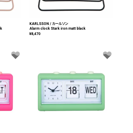
KARLSSON / カールソン
nk
Alarm clock Stark iron matt black
¥
8,470