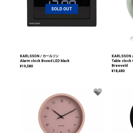
SOLD OUT
KARLSSON / カールソン
KARLSSON
Alarm clock Boxed LED black
Table clock
Breeveld
¥
19,580
¥
18,480