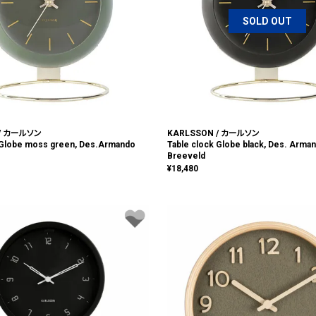
SOLD OUT
 / カールソン
KARLSSON / カールソン
 Globe moss green, Des.Armando
Table clock Globe black, Des. Arma
Breeveld
¥
18,480