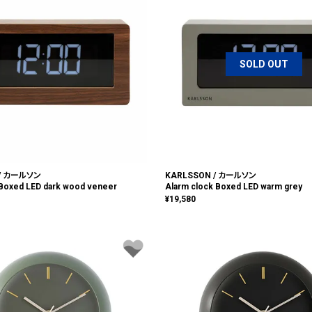
SOLD OUT
 / カールソン
KARLSSON / カールソン
 Boxed LED dark wood veneer
Alarm clock Boxed LED warm grey
¥
19,580