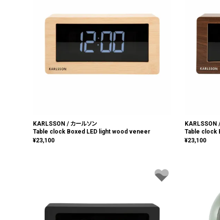
KARLSSON / カールソン
KARLSSON
Table clock Boxed LED light wood veneer
Table clock
¥
23,100
¥
23,100