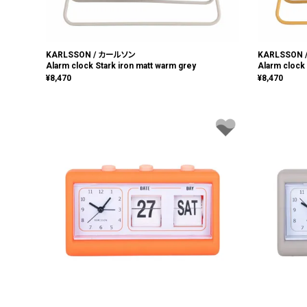
KARLSSON / カールソン
KARLSSON
Alarm clock Stark iron matt warm grey
Alarm clock 
¥
8,470
¥
8,470