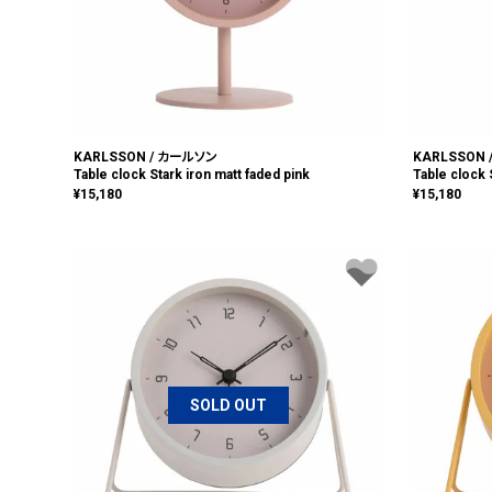
KARLSSON / カールソン
KARLSSON
Table clock Stark iron matt faded pink
Table clock 
¥
15,180
¥
15,180
SOLD OUT