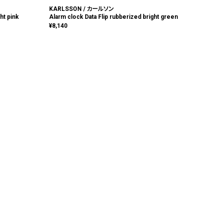
KARLSSON / カールソン
ht pink
Alarm clock Data Flip rubberized bright green
¥
8,140