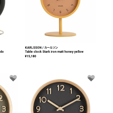
KARLSSON / カールソン
ndo
Table clock Stark iron matt honey yellow
¥
15,180