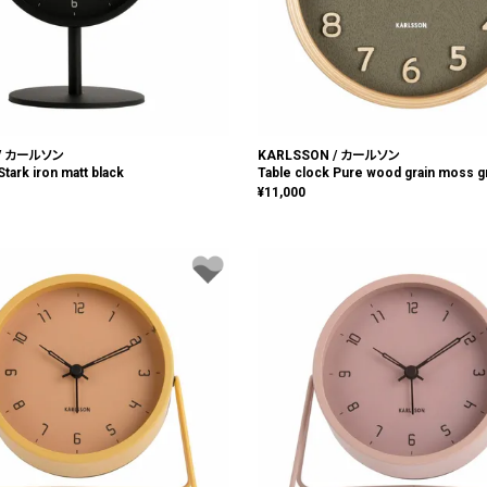
 / カールソン
KARLSSON / カールソン
Stark iron matt black
Table clock Pure wood grain moss 
¥
11,000